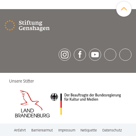
Zum Sei
[socialLinksTitle]
Instagram
Facebook
Youtube
Bluesky
LinkedI
Unsere Stifter
Anfahrt
Barrierearmut
Impressum
Netiquette
Datenschutz