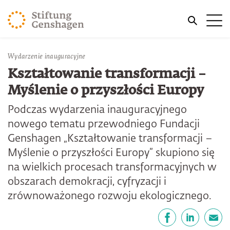
PRZJDŹ DO TREŚCI GŁÓWNEJ
Me
PRZEJDŹ DO WYSZUKIWARKI
Wydarzenie inauguracyjne
Kształtowanie transformacji –
Myślenie o przyszłości Europy
Podczas wydarzenia inauguracyjnego
nowego tematu przewodniego Fundacji
Genshagen „Kształtowanie transformacji –
Myślenie o przyszłości Europy” skupiono się
na wielkich procesach transformacyjnych w
obszarach demokracji, cyfryzacji i
zrównoważonego rozwoju ekologicznego.
Udostępnij