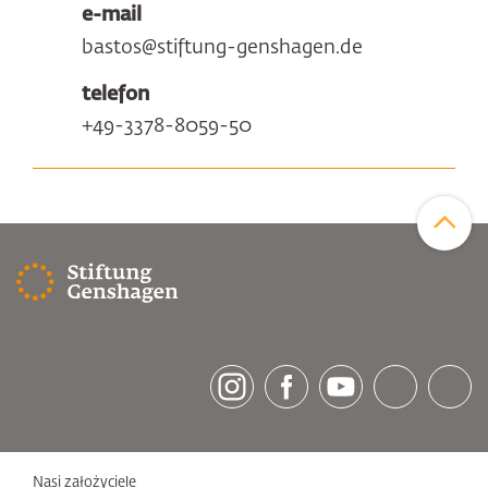
e-mail
bastos@stiftung-genshagen.de
telefon
+49-3378-8059-50
Zum Sei
[socialLinksTitle]
Instagram
Facebook
Youtube
Bluesky
LinkedI
Nasi założyciele