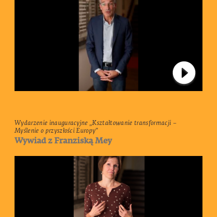
Connect 
Wydarzenie inauguracyjne „Kształtowanie transformacji –
Myślenie o przyszłości Europy”
Wywiad z Franziską Mey