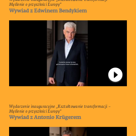
Myślenie o przyszłości Europy”
Wywiad z Edwinem Bendykiem
Connect 
Wydarzenie inauguracyjne „Kształtowanie transformacji –
Myślenie o przyszłości Europy”
Wywiad z Antonio Krügerem